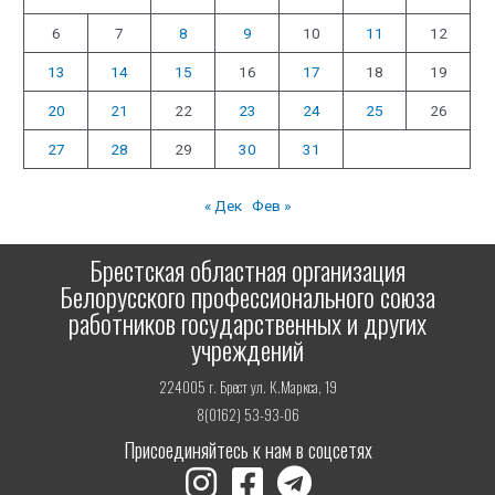
6
7
8
9
10
11
12
13
14
15
16
17
18
19
20
21
22
23
24
25
26
27
28
29
30
31
« Дек
Фев »
Брестская областная организация
Белорусского профессионального союза
работников государственных и других
учреждений
224005 г. Брест ул. К.Маркса, 19
8(0162) 53-93-06
Присоединяйтесь к нам в соцсетях