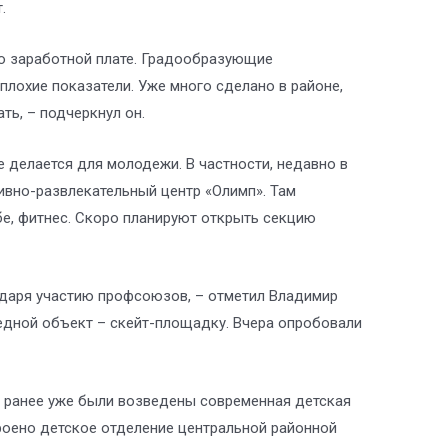
.
по заработной плате. Градообразующие
лохие показатели. Уже много сделано в районе,
ь, – подчеркнул он.
е делается для молодежи. В частности, недавно в
вно-развлекательный центр «Олимп». Там
бе, фитнес. Скоро планируют открыть секцию
годаря участию профсоюзов, – отметил Владимир
едной объект – скейт-площадку. Вчера опробовали
 ранее уже были возведены современная детская
роено детское отделение центральной районной