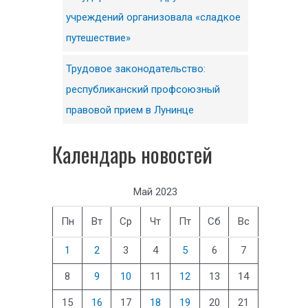
учреждений организовала «сладкое
путешествие»
Трудовое законодательство:
республиканский профсоюзный
правовой прием в Лунинце
Календарь новостей
Май 2023
Пн
Вт
Ср
Чт
Пт
Сб
Вс
1
2
3
4
5
6
7
8
9
10
11
12
13
14
15
16
17
18
19
20
21