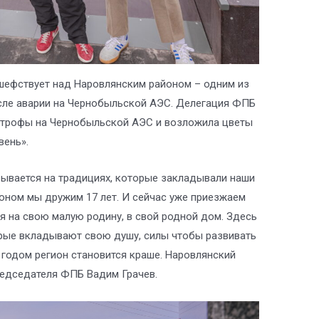
шефствует над Наровлянским районом – одним из
сле аварии на Чернобыльской АЭС. Делегация ФПБ
астрофы на Чернобыльской АЭС и возложила цветы
вень».
ывается на традициях, которые закладывали наши
оном мы дружим 17 лет. И сейчас уже приезжаем
я на свою малую родину, в свой родной дом. Здесь
рые вкладывают свою душу, силы чтобы развивать
 годом регион становится краше. Наровлянский
редседателя ФПБ Вадим Грачев.