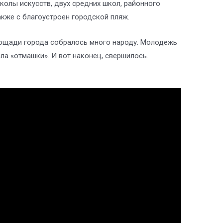
колы искусств, двух средних школ, районного
акже с благоустроен городской пляж.
лощади города собралось много народу. Молодежь
ла «отмашки». И вот наконец, свершилось.