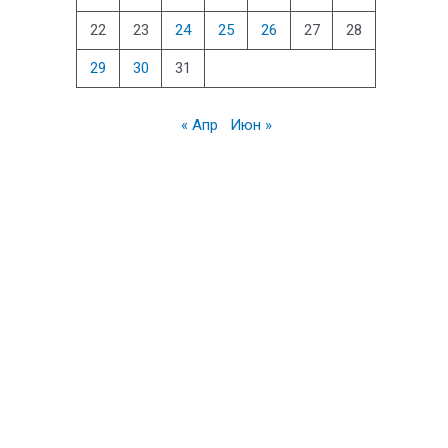
22
23
24
25
26
27
28
29
30
31
« Апр
Июн »